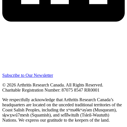
Subscribe to Our Newsletter
© 2026 Arthritis Research Canada. All Rights Reserved.
Charitable Registration Number: 87075 8547 RR0001
We respectfully acknowledge that Arthritis Research Canada’s
headquarters are located on the unceded traditional territories of the
Coast Salish Peoples, including the xʷməθkʷəy̓əm (Musqueam),
sḵwx̱wú7mesh (Squamish), and sel̓íl̓witulh (Tsleil-Waututh)
Nations. We express our gratitude to the keepers of the land.