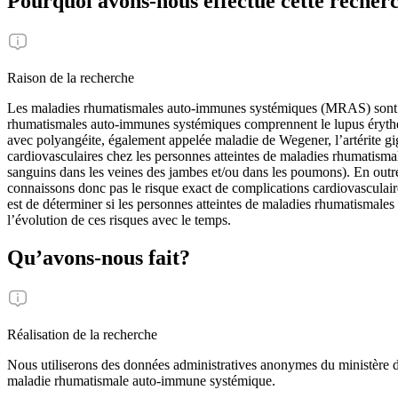
Pourquoi avons-nous effectué cette recher
Raison de la recherche
Les maladies rhumatismales auto-immunes systémiques (MRAS) sont un
rhumatismales auto-immunes systémiques comprennent le lupus érythém
avec polyangéite, également appelée maladie de Wegener, l’artérite giga
cardiovasculaires chez les personnes atteintes de maladies rhumatismal
sanguins dans les veines des jambes et/ou dans les poumons). En outre,
connaissons donc pas le risque exact de complications cardiovasculair
est de déterminer si les personnes atteintes de maladies rhumatismal
l’évolution de ces risques avec le temps.
Qu’avons-nous fait?
Réalisation de la recherche
Nous utiliserons des données administratives anonymes du ministère d
maladie rhumatismale auto-immune systémique.