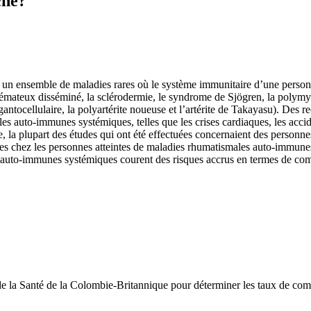
che?
 ensemble de maladies rares où le système immunitaire d’une personne 
ateux disséminé, la sclérodermie, le syndrome de Sjögren, la polymyos
ntocellulaire, la polyartérite noueuse et l’artérite de Takayasu). Des re
es auto-immunes systémiques, telles que les crises cardiaques, les acci
 la plupart des études qui ont été effectuées concernaient des personnes
es chez les personnes atteintes de maladies rhumatismales auto-immunes
es auto-immunes systémiques courent des risques accrus en termes de co
e la Santé de la Colombie-Britannique pour déterminer les taux de compl