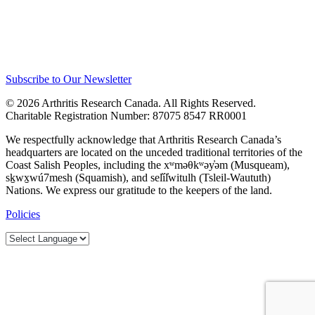
Subscribe to Our Newsletter
© 2026 Arthritis Research Canada. All Rights Reserved.
Charitable Registration Number: 87075 8547 RR0001
We respectfully acknowledge that Arthritis Research Canada’s
headquarters are located on the unceded traditional territories of the
Coast Salish Peoples, including the xʷməθkʷəy̓əm (Musqueam),
sḵwx̱wú7mesh (Squamish), and sel̓íl̓witulh (Tsleil-Waututh)
Nations. We express our gratitude to the keepers of the land.
Policies