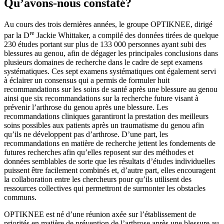
Qu’avons-nous constaté?
Au cours des trois dernières années, le groupe OPTIKNEE, dirigé
re
par la D
Jackie Whittaker, a compilé des données tirées de quelque
230 études portant sur plus de 133 000 personnes ayant subi des
blessures au genou, afin de dégager les principales conclusions dans
plusieurs domaines de recherche dans le cadre de sept examens
systématiques. Ces sept examens systématiques ont également servi
à éclairer un consensus qui a permis de formuler huit
recommandations sur les soins de santé après une blessure au genou
ainsi que six recommandations sur la recherche future visant à
prévenir l’arthrose du genou après une blessure. Les
recommandations cliniques garantiront la prestation des meilleurs
soins possibles aux patients après un traumatisme du genou afin
qu’ils ne développent pas d’arthrose. D’une part, les
recommandations en matière de recherche jettent les fondements de
futures recherches afin qu’elles reposent sur des méthodes et
données semblables de sorte que les résultats d’études individuelles
puissent être facilement combinés et, d’autre part, elles encouragent
la collaboration entre les chercheurs pour qu’ils utilisent des
ressources collectives qui permettront de surmonter les obstacles
communs.
OPTIKNEE est né d’une réunion axée sur l’établissement de
priorités en matière de prévention de l’arthrose après une blessure au